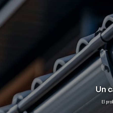
Un c
El pro