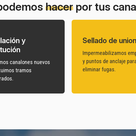
podemos
hacer
por tus can
lación y
Sellado de unio
itución
Impermeabilizamos em
y puntos de anclaje par
amos canalones nuevos
eliminar fugas.
ituimos tramos
rados.