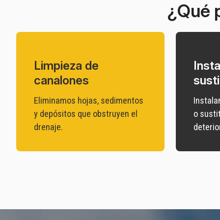
¿Qué 
Limpieza de
Insta
canalones
sust
Eliminamos hojas, sedimentos
Instal
y depósitos que obstruyen el
o sust
drenaje.
deterio