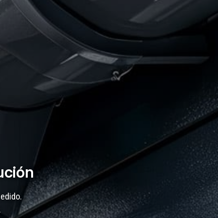
ución
cedido.
.