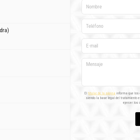
Nombre
Teléfono
dra)
E-mail
Mensaje
El
titular de la página
informa que los d
siendo la base legal del tratamiento 
ejercer los