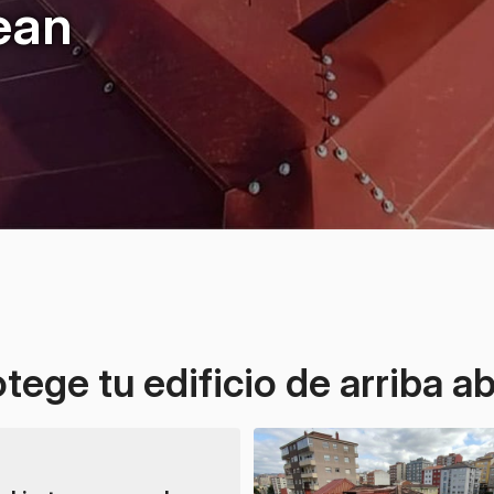
tean
tege tu edificio de arriba a