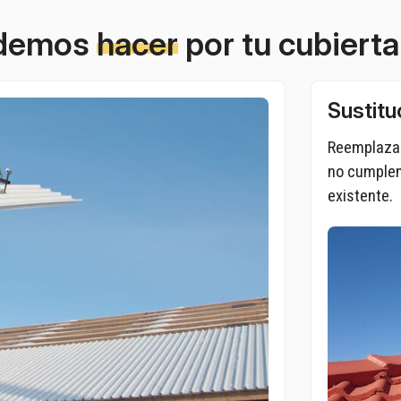
demos
hacer
por tu cubierta
Sustitu
Reemplazam
no cumplen
existente.