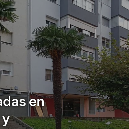
adas en
 y