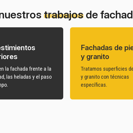
nuestros
trabajos
de fachad
stimientos
Fachadas de pi
riores
y granito
n la fachada frente a la
Tratamos superficies de
, las heladas y el paso
y granito con técnicas
mpo.
específicas.