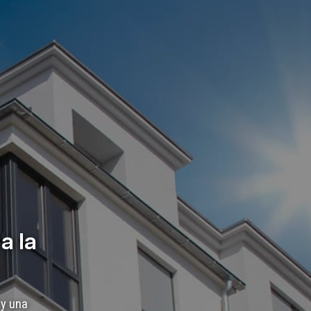
a la
 y una