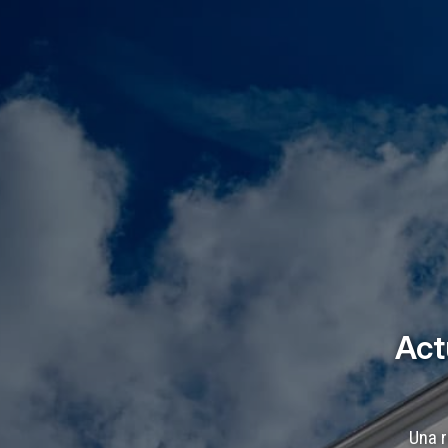
Act
Una r