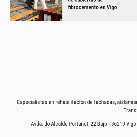
Aislamientos
fibrocemento en Vigo
Canalones
Cubiertas
Fachadas
Impermeabilizaciones
Retirada de amianto
Especialistas en rehabilitación de fachadas, aislami
Trans
Avda. do Alcalde Portanet, 22 Bajo - 36210 Vig